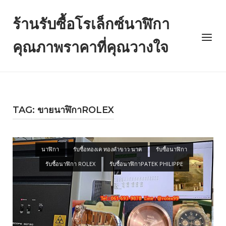
Skip
to
ร้านรับซื้อโรเล็กซ์นาฬิกา
content
Menu
คุณภาพราคาที่คุณวางใจ
TAG: ขายนาฬิกาROLEX
Open post
นาฬิกา
รับซื้อทองเค ทองคำขาว นาค
รับซื้อนาฬิกา
รับซื้อนาฬิกา ROLEX
รับซื้อนาฬิกาPATEK PHILIPPE