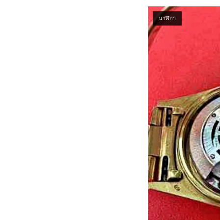
Open post
นาฬิกา