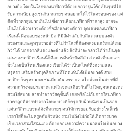
อย่างยิ่ง โดยในโลกของนาฬิกานี้ต้องบอกว่ารุ่นโค้กเป็นรุ่นที่ได้
รับความนิยมสูงเช่นกัน หลายๆ คนอยากได้ไว้ในครอบครอง แต่
ติดที่ราคาสูงมากเกินไป ซึ่งการเลือกนาฬิกาที่ราคาสูง อาจจะ
เป็นไปได้ว่าเราจะต้องซื้อมือสองจะดีกว่า จุดเด่นของนาฬิกา
เรือนนี้ คือขอบของหน้าปัด ที่มีสีดำสลับกับสีแดงแบบลงตัว
สวยงามและดูหรูหราอย่างที่ไม่ว่าใครก็ต้องหลงมนตร์เสน่ห์เลย
ก็ว่าได้ นอกจากสีแดงและดำแล้ว สิ่งที่น่าจะกล่าวได้ว่าเป็นจุด
เด่นของนาฬิกาเรือนนี้ก็คือการมีหน้าปัดสีดำ ส่วนตัวที่บอกเลข
ชั่วโมงเป็นโทนเรืองแสง เรียกได้ว่าเป็นสไตล์ที่งดงามและ
หรูหรา เสริมสร้างบุคลิกภาพที่โดดเด่นได้เป็นอย่างดี สาย
นาฬิกาก็หรูหราเองเช่นเดียวกัน เพราะว่าสไตล์จะเป็นสายที่มี
ความกว้างพอประมาณ แต่ในขณะเดียวกันก็ไม่ใหญ่จนเทอะทะ
สวมใส่สบาย สายทำจากวัสดุชั้นดี เคยหรือไม่กับการใส่นาฬิกา
ราคาถูกที่สายทำจากโลหะ บางทีก็ครูดกับผิวหนังจนเป็นรอย
แต่นาฬิกาแบรนด์ดังที่หลายๆ คนให้การยอมรับอย่างโรเล็กซ์
เวลาใส่ก็จะไม่ครูดกับผิวหนัง รวมไปถึงไม่ก่อให้เกิดการบาด
เจ็บเวลาสวมใส่นั่นเอง ต้องบอกเลยว่ามีความน่าสนใจเป็นอย่าง
ยิ่ง บวกกับโทนสีอย่างดำสลับแดงก็ยิ่งสร้างความน่าตื่นตาตื่นใจ