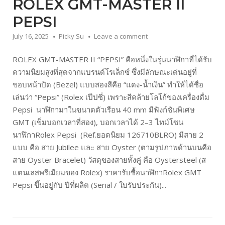
ROLEX GMT-MASTER II
PEPSI
July 16, 2025
Picky Su
Leave a comment
ROLEX GMT-MASTER II “PEPSI” คือหนึ่งในรุ่นนาฬิกาที่ได้รับ
ความนิยมสูงที่สุดจากแบรนด์โรเล็กซ์ ซึ่งมีลักษณะเด่นอยู่ที่
ขอบหน้าปัด (Bezel) แบบสองสีคือ “แดง-น้ำเงิน” ทำให้ได้ชื่อ
เล่นว่า “Pepsi” (Rolex เป๊ปซี่) เพราะสีคล้ายโลโก้ของเครื่องดื่ม
Pepsi นาฬิกามาในขนาดตัวเรือน 40 mm มีฟังก์ชันพิเศษ
GMT (เข็มบอกเวลาที่สอง), บอกเวลาได้ 2–3 ไทม์โซน
นาฬิกาRolex Pepsi (Ref.ยอดนิยม 126710BLRO) มีสาย 2
แบบ คือ สาย Jubilee และ สาย Oyster (ตามรูปภาพด้านบนคือ
สาย Oyster Bracelet) วัสดุของสายทั้งคู่ คือ Oystersteel (ส
แตนเลสพรีเมียมของ Rolex) ราคารับซื้อนาฬิกาRolex GMT
Pepsi ขึ้นอยู่กับ ปีที่ผลิต (Serial / ใบรับประกัน)...