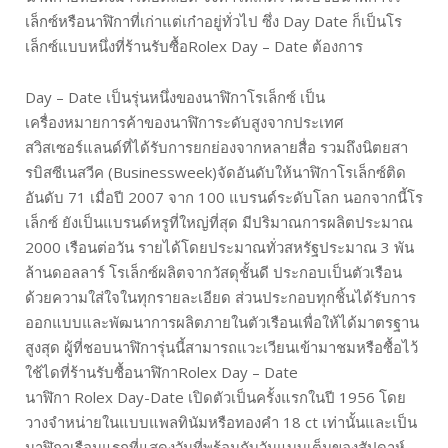
เล็กซ์หรือนาฬิกาที่เก่าแต่เก๋าอยู่ทั่วไป ซึ่ง Day Date ก็เป็นโร
เล็กซ์แบบหนึ่งที่ร้านรับซื้อRolex Day – Date ต้องการ
Day – Date เป็นรุ่นหนึ่งของนาฬิกาโรเล็กซ์ เป็น
เครื่องหมายการค้าของนาฬิการะดับสูงจากประเทศ
สวิสเซอร์แลนด์ที่ได้รับการยกย่องจากหลายสื่อ รวมถึงนิตยสา
รบิสซีเนสวีค (Businessweek)จัดอันดับให้นาฬิกาโรเล็กซ์ติด
อันดับ 71 เมื่อปี 2007 จาก 100 แบรนด์ระดับโลก นอกจากนี้โร
เล็กซ์ ยังเป็นแบรนด์หรูที่ใหญ่ที่สุด มีปริมาณการผลิตประมาณ
2000 เรือนต่อวัน รายได้โดยประมาณทั่วสหรัฐประมาณ 3 พัน
ล้านดอลลาร์ โรเล็กซ์ผลิตจากวัสดุชั้นดี ประกอบเป็นตัวเรือน
ด้วยความใส่ใจในทุกรายละเอียด ส่วนประกอบทุกชิ้นได้รับการ
ออกแบบและพัฒนาการผลิตภายในตัวเรือนเพื่อให้ได้มาตรฐาน
สูงสุด ผู้ที่ชอบนาฬิการุ่นนี้สามารถแวะเวียนเข้ามาชมหรือซื้อไว้
ใช้ไดที่ร้านรับซื้อนาฬิกาRolex Day – Date
นาฬิกา Rolex Day-Date เปิดตัวเป็นครั้งแรกในปี 1956 โดย
วางจำหน่ายในแบบแพลทินัมหรือทองคำ 18 ct เท่านั้นและเป็น
นาฬิกาเรือนแรกที่แสดงวันที่พร้อมกับวันแบบเต็มของสัปดาห์