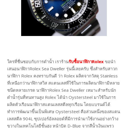
ใครที่ชื่นชอบกับการดำน้ำ เราร้าน
รับซื้อนาฬิกาRolex
ขอนำ
เสนอนาฬิกาRolex Sea Dweller รุ่นนี้เลยครับ ซึ่งสำหรับสาวก
นาฬิกา Rolex คงทราบกันดี ว่า Rolex ผลิตจากวัสดุ Stainless
ที่เหนือกว่านาฬิกาสวิส สแตนเลสที่ใช้ในการผลิตนาฬิกามีหลาย
ชนิดหลายเกรด นาฬิกาRolex Sea Dweller เหมาะสำหรับนัก
ดำน้ำรุ่นที่ทนทานสูง Rolex ได้นำ Oystersteel มาใช้ในการ
ผลิตตัวเรือนนาฬิกาสแตนเลสสตีลทุกเรือน โดยแบรนด์ได้
ทำการพัฒนาขึ้นเป็นพิเศษ Oystersteel คือส่วนหนึ่งของสแตน
เลสสตีล 904L ซุปเปอร์อัลลอยด์ที่มีการนำมาใช้งานอย่างกว้าง
ขวางในเทคโนโลยีชั้นสูง หน้าปัด D-Blue จากสีน้ำเงินแพรว