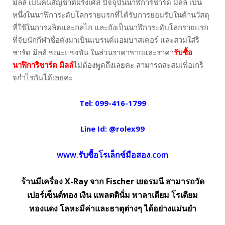
มิลล์ เป็นคนสัญชาติฝรั่งเศส ปัจจุบันนาฬิการิชาร์ด มิลล์ เป็น
หนึ่งในนาฬิการะดับโลกรายแรกที่ได้รับการยอมรับในด้านวัสดุ
ที่ใช้ในการผลิตและกลไก และยังเป็นนาฬิการะดับโลกรายแรก
ที่จับนักกีฬาชื่อดังมาเป็นแบรนด์แอมบาสเดอร์ และสวมใส่ริ
ชาร์ด มิลล์ ขณะแข่งขัน ในส่วนราคาขายและราคา
รับซื้อ
นาฬิการิชาร์ด มิลล์
ไม่ต้องพูดถึงเลยคะ สามารถสะสมเพื่อเกร็
จกำไรกันได้เลยคะ
Tel:
099-416-1799
Line Id:
@rolex99
www.รับซื้อโรเล็กซ์มือสอง.com
ร้านมีเครื่อง X-Ray จาก Fischer เยอรมนี สามารถวัด
เปอร์เซ็นต์ทอง เงิน แพลตตินั่ม พาลาเดียม โรเดียม
ทองแดง โลหะมีค่าและธาตุต่างๆ ได้อย่างแม่นยำ