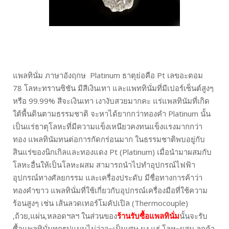
แพลทินั่ม ภาษาอังฤกษ Platinum ธาตุย่อคือ Pt เลขอะตอม
78 โลหะทรานซิชัน มีสีเงินเทา และแพททินั่มที่มีเปอร์เซ็นต์สูงๆ
หรือ 99.99% สีจะเงินเทา เงางับสวยมากคะ แร่แพลทินัมที่เกิด
ใต้พื้นดินตามธรรมชาติ จะหาได้ยากกว่าทองคำ Platinum นั้น
เป็นแร่ธาตุโลหะที่มีความแข็งเหนียวคงทนแข็งแรงมากกว่า
ทอง แพลทินัมทนต่อการกัดกร่อนมาก ในธรรมชาติพบอยู่กับ
สินแร่ของนิกเกิลและทองแดง Pt (Platinum) เมื่อนำมาผสมกับ
โลหะอื่นให้เป็นโลหะผสม สามารถนำไปทำอุปกรณ์ไฟฟ้า
อุปกรณ์ทางศัลยกรรม และเครื่องประดับ มีชื่อทางการค้าว่า
ทองคำขาว แพลทินั่มที่ใช้เกี่ยวกับอุปกรณ์เครื่องมือที่ใช้ความ
ร้อนสูงๆ เช่น เส้นลวดเทอร์โมคัปเปิล (Thermocouple)
,ถ้วย,แผ่น,หลอดฯลฯ ในส่วนของ
ร้านรับซื้อแพลทินั่ม
นั้นจะรับ
ซื้อแพลทินั่มทุกรูปแบบไม่ว่าจะเป็นเศษ ผง แร่ โลหะผสม ลูกค้า