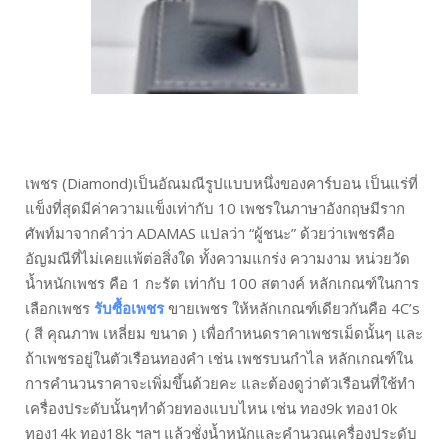
เพชร (Diamond)เป็นอัณมณีรูปแบบหนึ่งของคาร์บอน เป็นแร่ที่
แข็งที่สุดมีค่าความแข็งเท่ากับ 10 เพชรในภาษาอังกฤษมีราก
ศัพท์มาจากคำว่า ADAMAS แปลว่า “ผู้ชนะ” ด้วยว่าเพชรคือ
อัญมณีที่ไม่เคยแพ้ต่อสิ่งใด ทั้งความแกร่ง ความงาม หน่วยวัด
น้ำหนักเพชร คือ 1 กะรัต เท่ากับ 100 สตางค์ หลักเกณฑ์ในการ
เลือกเพชร
รับซื้อเพชร
ขายเพชร ให้หลักเกณฑ์เดียวกันคือ 4C’s
( สี คุณภาพ เหลี่ยม ขนาด ) เพื่อกำหนดราคาเพชรเม็ดนั้นๆ และ
ถ้าเพชรอยู่ในตัวเรือนทองคำ เช่น เพชรบนกำไล หลักเกณฑ์ใน
การคำนวนราคาจะเพิ่มขึ้นด้วยคะ และต้องดูว่าตัวเรือนที่ใช้ทำ
เครื่องประดับนั้นๆทำด้วยทองแบบไหน เช่น ทอง9k ทอง10k
ทอง14k ทอง18k ฯลฯ แล้วชั่งน้ำหนักและคำนวณเครื่องประดับ