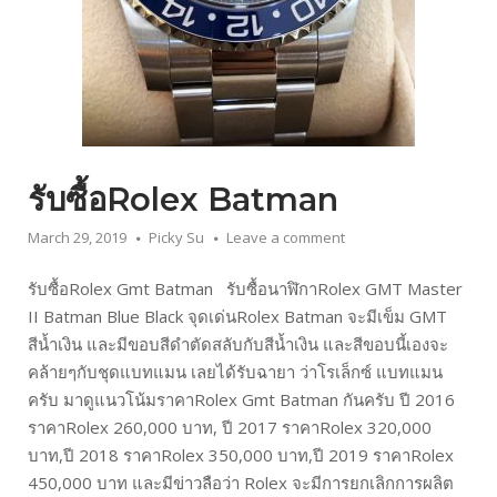
รับซื้อRolex Batman
March 29, 2019
Picky Su
Leave a comment
รับซื้อRolex Gmt Batman รับซื้อนาฬิกาRolex GMT Master
II Batman Blue Black จุดเด่นRolex Batman จะมีเข็ม GMT
สีน้ำเงิน และมีขอบสีดำตัดสลับกับสีน้ำเงิน และสีขอบนี้เองจะ
คล้ายๆกับชุดแบทแมน เลยได้รับฉายา ว่าโรเล็กซ์ แบทแมน
ครับ มาดูแนวโน้มราคาRolex Gmt Batman กันครับ ปี 2016
ราคาRolex 260,000 บาท, ปี 2017 ราคาRolex 320,000
บาท,ปี 2018 ราคาRolex 350,000 บาท,ปี 2019 ราคาRolex
450,000 บาท และมีข่าวลือว่า Rolex จะมีการยกเลิกการผลิต