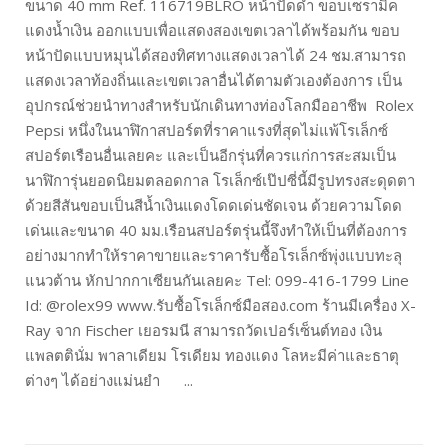
ขนาด 40 mm Ref. 116719BLRO หน้าปัดดำ ขอบเซรามิค
แดงน้ำเงิน ออกแบบเพื่อแสดงสองเขตเวลาได้พร้อมกัน ขอบ
หน้าปัดแบบหมุนได้สองทิศทางแสดงเวลาได้ 24 ชม.สามารถ
แสดงเวลาท้องถิ่นและเขตเวลาอื่นได้ตามตัวเองต้องการ เป็น
อุปกรณ์ช่วยนำทางสำหรับนักเดินทางท่องโลกมืออาชีพ Rolex
Pepsi หนึ่งในนาฬิกาสปอร์ตที่ราคาแรงที่สุดไม่แพ้โรเล็กซ์
สปอร์ตเรือนอื่นเลยคะ และเป็นอีกรุ่นที่ควรแก่การสะสมเป็น
นาฬิการุ่นยอดนิยมตลอดกาล โรเล็กซ์เป๊ปซี่นี้มีรูปทรงสะดุดตา
ด้วยสีสันขอบเป็นสีน้ำเงินแดงโดดเด่นชัดเจน ด้วยความโดด
เด่นและขนาด 40 มม.เรือนสปอร์ตรุ่นนี้จึงทำให้เป็นที่ต้องการ
อย่างมากทำให้ราคาขายและราคารับซื้อโรเล็กซ์พุ่งแบบทะลุ
แนวต้าน หักปากกาเซียนกันเลยคะ Tel: 099-416-1799 Line
Id: @rolex99 www.รับซื้อโรเล็กซ์มือสอง.com ร้านมีเครื่อง X-
Ray จาก Fischer เยอรมนี สามารถวัดเปอร์เซ็นต์ทอง เงิน
แพลตตินั่ม พาลาเดียม โรเดียม ทองแดง โลหะมีค่าและธาตุ
ต่างๆ ได้อย่างแม่นยำ ...